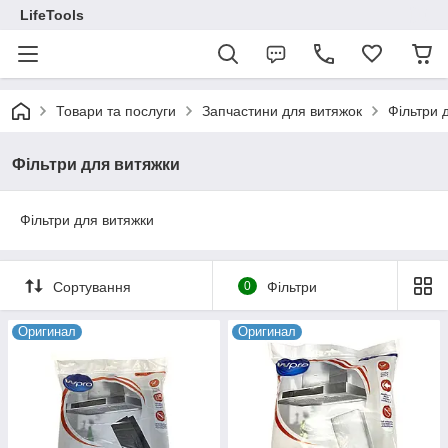
LifeTools
Товари та послуги
Запчастини для витяжок
Фільтри 
Фільтри для витяжки
Фільтри для витяжки
Сортування
0
Фільтри
Оригинал
Оригинал