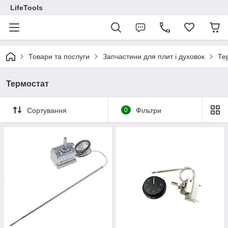
LifeTools
Товари та послуги
Запчастини для плит і духовок
Те
Термостат
Сортування
0
Фільтри